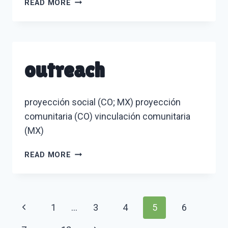
PHENOLOGY
READ MORE
outreach
proyección social (CO; MX) proyección
comunitaria (CO) vinculación comunitaria
(MX)
OUTREACH
READ MORE
Page
Previous
1
…
3
4
5
6
Page