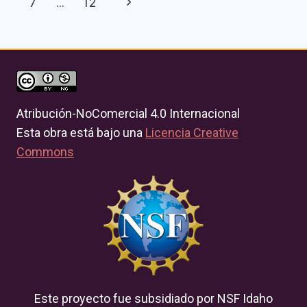
Next
7
…
12
navigation
Page
Atribución-NoComercial 4.0 Internacional
Esta obra está bajo una
Licencia Creative
Commons
Este proyecto fue subsidiado por NSF Idaho