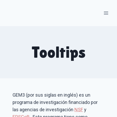
Skip
to
content
Tooltips
GEM3 (por sus siglas en inglés) es un
programa de investigación financiado por
las agencias de investigación
NSF
y
EPSCoR
. Este programa tiene como