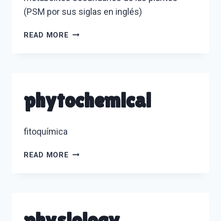
(PSM por sus siglas en inglés)
PLANT
READ MORE
SECONDARY
METABOLITES
(PSM)
phytochemical
fitoquímica
PHYTOCHEMICAL
READ MORE
physiology