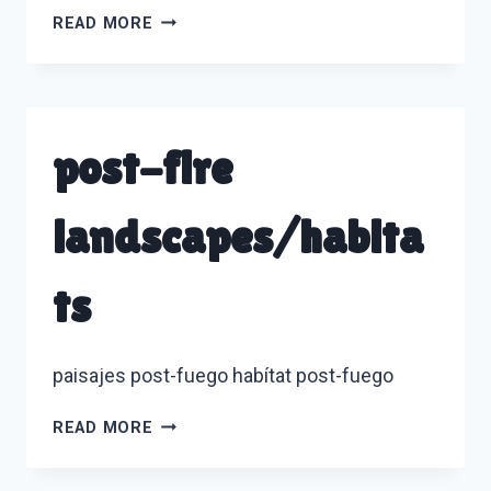
PRIMARILY
READ MORE
UNDERGRADUATE
INSTITUTIONS
(PUI)
post-fire
landscapes/habita
ts
paisajes post-fuego habítat post-fuego
POST-
READ MORE
FIRE
LANDSCAPES/HABITATS