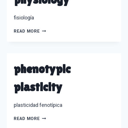
fisiología
PHYSIOLOGY
READ MORE
phenotypic
plasticity
plasticidad fenotípica
PHENOTYPIC
READ MORE
PLASTICITY