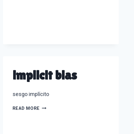
implicit bias
sesgo implícito
IMPLICIT
READ MORE
BIAS