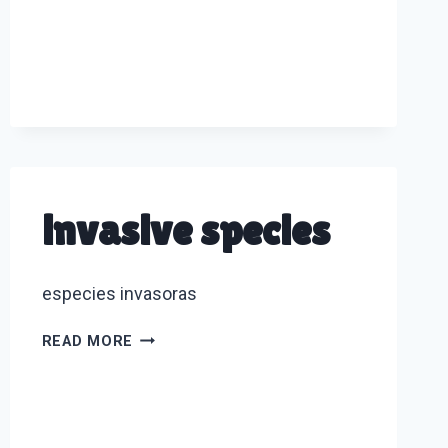
invasive species
especies invasoras
INVASIVE
READ MORE
SPECIES