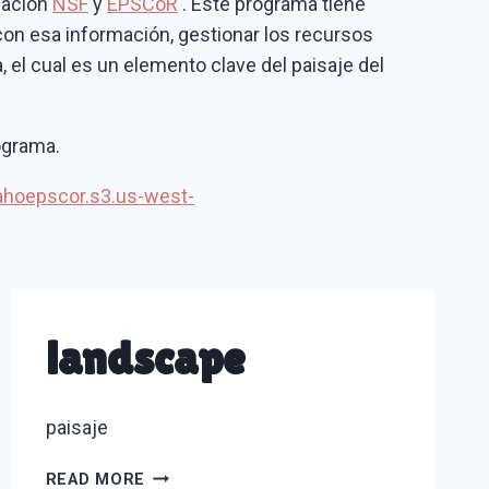
gación
NSF
y
EPSCoR
. Este programa tiene
on esa información, gestionar los recursos
, el cual es un elemento clave del paisaje del
ograma.
dahoepscor.s3.us-west-
landscape
paisaje
LANDSCAPE
READ MORE