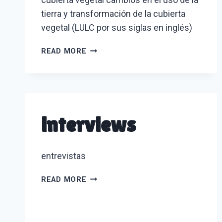
tierra y transformación de la cubierta
vegetal (LULC por sus siglas en inglés)
LAND
READ MORE
USE
AND
LAND
COVER
CHANGE
interviews
(LULC)
entrevistas
INTERVIEWS
READ MORE