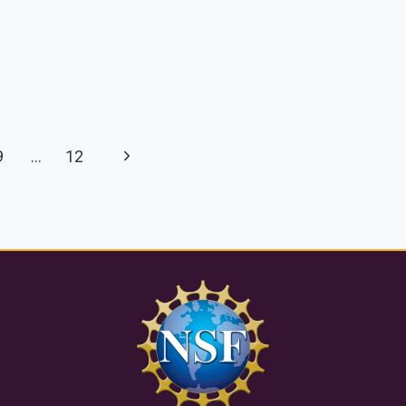
Next
9
…
12
Page