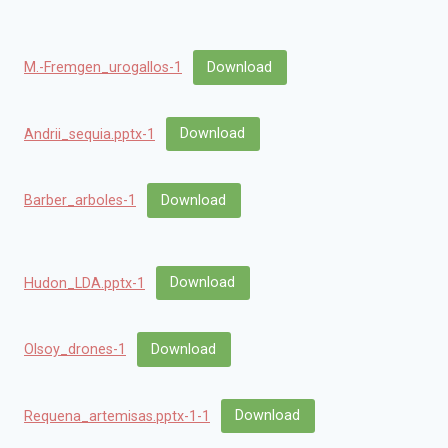
M.-Fremgen_urogallos-1
Download
Andrii_sequia.pptx-1
Download
Barber_arboles-1
Download
Hudon_LDA.pptx-1
Download
Olsoy_drones-1
Download
Requena_artemisas.pptx-1-1
Download