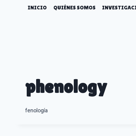
Skip
INICIO
QUIÉNES SOMOS
INVESTIGACI
to
content
phenology
fenología