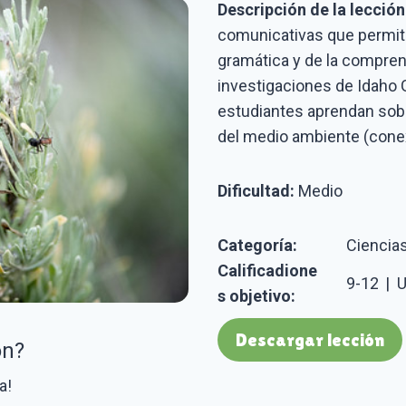
Descripción de la lección
comunicativas que permiten
gramática y de la compren
investigaciones de Idaho
estudiantes aprendan sob
del medio ambiente (conex
Dificultad:
Medio
Categoría:
Ciencia
Calificadione
9-12
|
U
s objetivo:
Descargar lección
ón?
a!