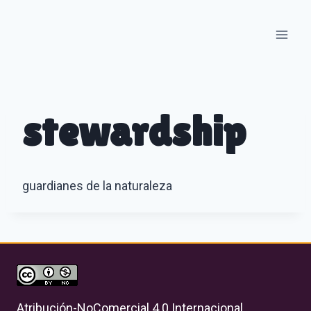
Skip
to
content
stewardship
guardianes de la naturaleza
Atribución-NoComercial 4.0 Internacional