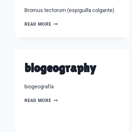
Bromus tectorum (espiguilla colgante)
BROMUS
READ MORE
TECTORUM
(CHEATGRASS)
biogeography
biogeografía
BIOGEOGRAPHY
READ MORE