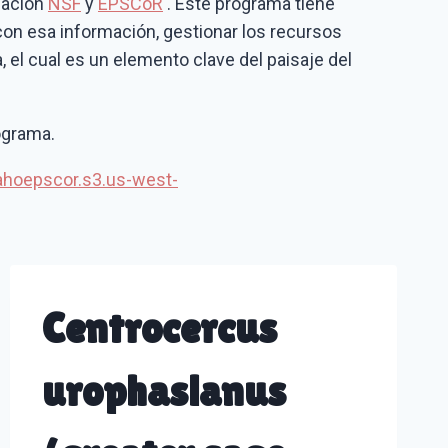
gación
NSF
y
EPSCoR
. Este programa tiene
on esa información, gestionar los recursos
, el cual es un elemento clave del paisaje del
ograma.
dahoepscor.s3.us-west-
Centrocercus
urophasianus