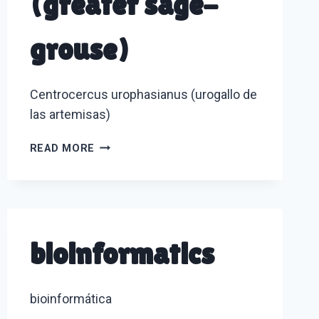
(greater sage-
grouse)
Centrocercus urophasianus (urogallo de
las artemisas)
CENTROCERCUS
READ MORE
UROPHASIANUS
(GREATER
SAGE-
GROUSE)
bioinformatics
bioinformática