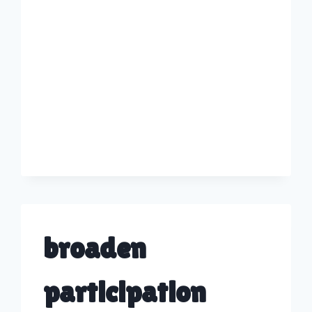
DEFENSES
broaden
participation